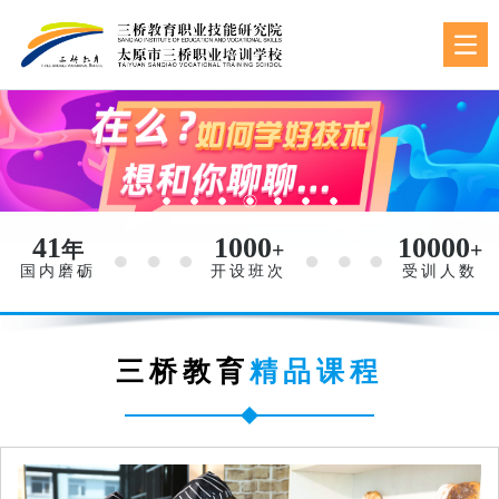
41
1000
10000
年
+
+
国内磨砺
开设班次
受训人数
三桥教育
精品课程